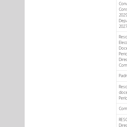
Conv
Cons
202
Dep
2027
Reso
Elec
Doce
Per
Dir
Comp
Padr
Res
doce
Perí
Comu
RES
Dire