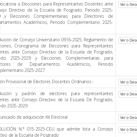
ocatoria a Elecciones para Representantes Docentes ante
Ver o Des
ejo Directivo de la Escuela de Posgrado, Periodo 2025-
9 y Elecciones Complementarias para Directores de
artamentos Académicos, Periodo Complementario 2025-
.
lución de Consejo Universitario 0916-2025, Reglamento de
Ver o Des
ciones, Cronograma de Elecciones para Representantes
ntes ante Consejo Directivo de la Escuela de Posgrado,
iodo 2025-2029 y Elecciones Complementarias para
ectores de Departamentos Académicos, Periodo
lementario 2025-2027.
ón Provisional de Electores Docentes Ordinarios -
Ver o Des
olución y padrón de electores para representantes
Ver o Des
ntes ante Consejo Directivo de la Escuela De Posgrado,
odo 2025-2029
nicado de adquisición Kit Electoral
Ver o Des
OLUCIÓN N.° 015-2025-CEU que admite lista a Consejo
Ver o Des
ctivo de la Escuela de Posgrado