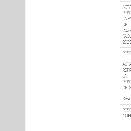
ACT
REP
LA E
DEL
202
FAC
2029
RES
ACT
REP
LA 
REP
DE G
Res
RES
CON