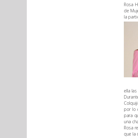
Rosa H
de Muje
la part
ella la
Durante
Colqui
por lo 
para qu
una cha
Rosa re
que la 