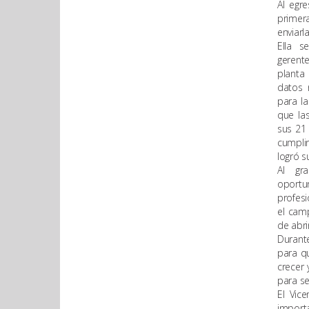
Al egr
primer
enviarl
Ella s
gerente
planta
datos 
para la
que las
sus 21 
cumpli
logró s
Al gra
opor
profesi
el cam
de abri
Durante
para q
crecer 
para se
El Vic
import