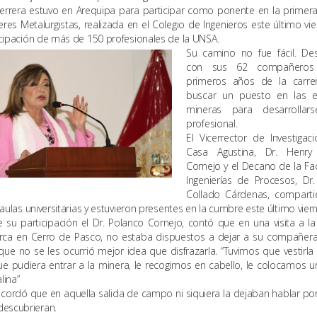
errera estuvo en Arequipa para participar como ponente en la prime
res Metalurgistas, realizada en el Colegio de Ingenieros este último vie
icipación de más de 150 profesionales de la UNSA.
Su camino no fue fácil. Des
con sus 62 compañeros
primeros años de la carrer
buscar un puesto en las 
mineras para desarrolla
profesional.
El Vicerrector de Investigac
Casa Agustina, Dr. Henry
Cornejo y el Decano de la Fa
Ingenierías de Procesos, Dr.
Collado Cárdenas, comparti
s aulas universitarias y estuvieron presentes en la cumbre este último vier
 su participación el Dr. Polanco Cornejo, contó que en una visita a l
jirca en Cerro de Pasco, no estaba dispuestos a dejar a su compañer
que no se les ocurrió mejor idea que disfrazarla. “Tuvimos que vestirla
e pudiera entrar a la minera, le recogimos en cabello, le colocamos un
lina”
cordó que en aquella salida de campo ni siquiera la dejaban hablar po
descubrieran.