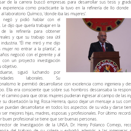
esar de la carrera buscó empresas para desarrollar sus tesis y grad
a experiencia como practicante la tuvo en la refinería de Ilo donde 
a al laboratorio Químico, ‘donde iba las mujeres’.
e negó y pidió hablar con el
. Le dijo que quería trabajar en la
 de la refinería para obtener
reales y que su trabajo sea útil
 industria. “Él me miró y me dijo
 mujer no entrar a la planta”, a
años negoció con el gerente y al
r con un proyecto investigación
u objetivo.
duarse, siguió luchando por
tunidades laborales. Su
onalismo le permitió desarrollarse con excelencia como ingeniera y de
po. Ella era consciente que sobre sus hombros descansaba la respon
r el camino para que otras mujeres pudieran ingresar al campo de las ing
 su disertación la Ing. Rosa Herrera, quiso dejar un mensaje a sus co
ue puedan desarrollarse en todos los aspectos de su vida y darse ti
y ser mejores hijas, madres, esposas y profesionales. Por último record
r buen profesional se tiene que ser buenas personas.
errector de Investigación de la UNSA, Dr. Henry Polanco Cornejo, rec
ancia del trabajo de su colega y exhortó además a las ingenieras