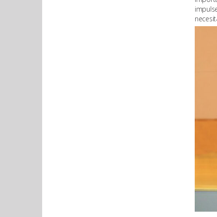
impuls
necesit