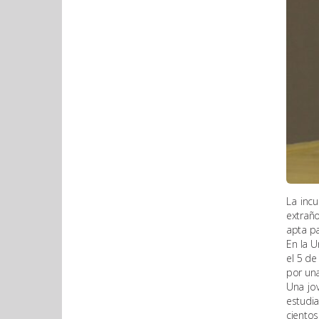
La incu
extraño
apta pa
En la U
el 5 de
por una
Una jov
estudi
cientos