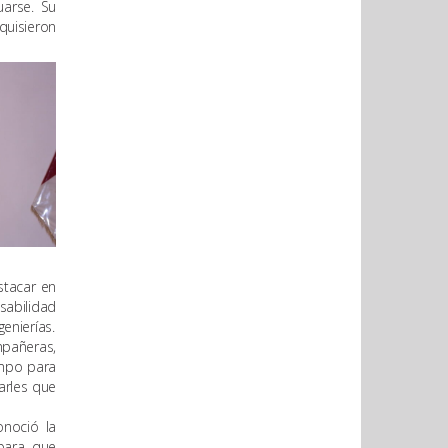
uarse. Su
quisieron
stacar en
sabilidad
enierías.
mpañeras,
empo para
arles que
onoció la
 para que