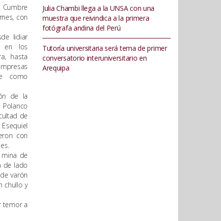
ra Cumbre
Julia Chambi llega a la UNSA con una
rnes, con
muestra que reivindica a la primera
fotógrafa andina del Perú
de lidiar
 en los
Tutoría universitaria será tema de primer
a, hasta
conversatorio interuniversitario en
empresas
Arequipa
rse como
ión de la
 Polanco
cultad de
 Esequiel
eron con
nes.
a mina de
a de lado
 de varón
 chullo y
r temor a