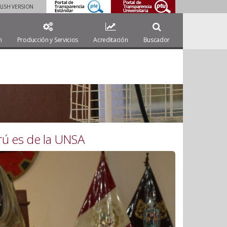
LISH VERSION
.
..
n
Producción y Servicios
Acreditación
Buscador
rú es de la UNSA