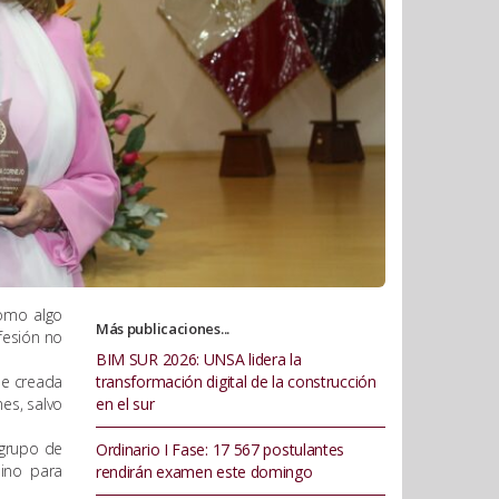
como algo
Más publicaciones...
fesión no
BIM SUR 2026: UNSA lidera la
ue creada
transformación digital de la construcción
es, salvo
en el sur
 grupo de
Ordinario I Fase: 17 567 postulantes
mino para
rendirán examen este domingo