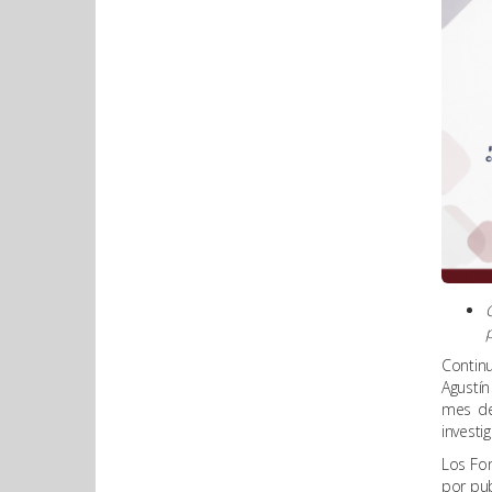
p
Continu
Agustín
mes de
investi
Los Fon
por pub