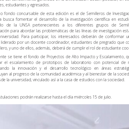
s, estudiantes y egresados.
to fondo concursable de esta edición es el de Semilleros de Investigac
iva busca fomentar el desarrollo de la investigación científica en estud
do de la UNSA pertenecientes a los diferentes grupos de Semil
gación para abordar las problemáticas de las líneas de investigación est
universidad. Para participar, los interesados deberán de conformar 
o liderado por un docente coordinador, estudiantes de pregrado que 
llero, y uno de ellos, además, deberá de cumplir el rol de estudiante coo
ente se tiene el fondo de Proyectos de Alto Impacto y Escalamiento, 
ar el escalamiento de prototipos de laboratorio con potencial de
ando la innovación y el desarrollo tecnológico en áreas estratég
uyan al progreso de la comunidad académica y al bienestar de la socie
sde la universidad, vinculado así a la casa de estudios con la sociedad.
tulaciones podrán realizarse hasta el día miércoles 15 de julio.