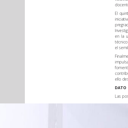
docente
El quin
iniciat
pregra
Investi
en la 
técnic
el semi
Finalm
impuls
foment
contrib
ello de
DATO
Las pos