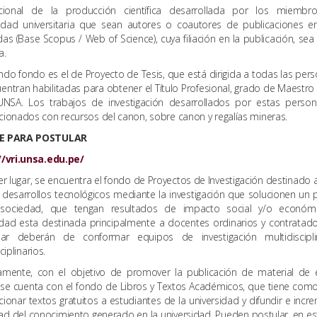
acional de la producción científica desarrollada por los miembr
dad universitaria que sean autores o coautores de publicaciones en
as (Base Scopus / Web of Science), cuya filiación en la publicación, sea
a.
ndo fondo es el de Proyecto de Tesis, que está dirigida a todas las per
entran habilitadas para obtener el Título Profesional, grado de Maestro
UNSA. Los trabajos de investigación desarrollados por estas perso
ionados con recursos del canon, sobre canon y regalías mineras.
E PARA POSTULAR
//vri.unsa.edu.pe/
er lugar, se encuentra el fondo de Proyectos de Investigación destinado 
desarrollos tecnológicos mediante la investigación que solucionen un
sociedad, que tengan resultados de impacto social y/o económi
dad esta destinada principalmente a docentes ordinarios y contratado
ipar deberán de conformar equipos de investigación multidiscipli
ciplinarios.
amente, con el objetivo de promover la publicación de material de 
 se cuenta con el fondo de Libros y Textos Académicos, que tiene como
ionar textos gratuitos a estudiantes de la universidad y difundir e incr
idad del conocimiento generado en la universidad. Pueden postular, en es