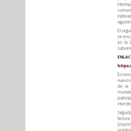
intern
comuni
indexad
agustin
El segu
se encu
en la 
subvenc
ENLAC
https:
En terc
nuevos 
de la 
modali
partic
interdis
Seguid
lectura
proporc
visibil