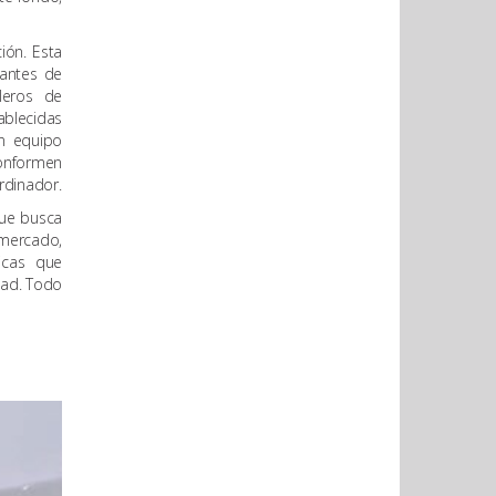
ión. Esta
iantes de
leros de
ablecidas
un equipo
conformen
rdinador.
que busca
 mercado,
icas que
dad. Todo