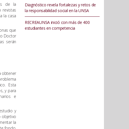
os de la
Diagnóstico revela fortalezas y retos de
 revistas
la responsabilidad social en la UNSA
 a la casa
RECREAUNSA inició con más de 400
estudiantes en competencia
sonas que
 o Doctor
nas serán
a obtener
 problema
co. Esta
s, y para
narios e
estudio y
 objetivo
ementar la
te fondo,