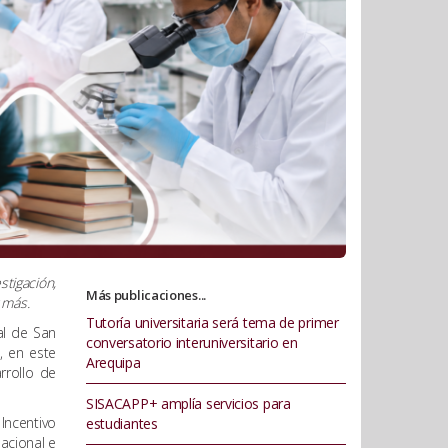
tigación,
Más publicaciones...
y más.
Tutoría universitaria será tema de primer
al de San
conversatorio interuniversitario en
, en este
Arequipa
rrollo de
SISACAPP+ amplía servicios para
 Incentivo
estudiantes
nacional e