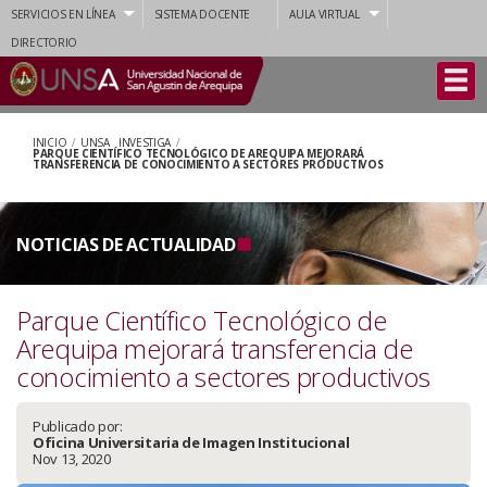
SERVICIOS EN LÍNEA
SISTEMA DOCENTE
AULA VIRTUAL
DIRECTORIO
INICIO
/
UNSA INVESTIGA
/
PARQUE CIENTÍFICO TECNOLÓGICO DE AREQUIPA MEJORARÁ
TRANSFERENCIA DE CONOCIMIENTO A SECTORES PRODUCTIVOS
NOTICIAS DE ACTUALIDAD
Parque Científico Tecnológico de
Arequipa mejorará transferencia de
conocimiento a sectores productivos
Publicado por:
Oficina Universitaria de Imagen Institucional
Nov 13, 2020